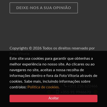
DEIXE-NOS A SUA OPINIÃO
Copyrights © 2026 Todos os direitos reservado por
Foto Vitoria
Este site usa cookies para garantir que obtenhas a
Powerd by Foto Vitoria
melhor experiência no nosso site. Ao clicares ou ao
navegares no site, aceitas a nossa recolha de
informações dentro e fora da Foto Vitoria através de
cookies. Sabe mais, incluindo informações sobre
geral@fotovitoria.com
·
+351 236 622466
controlos:
Política de cookies.
🛈
·
+351-91 9946670
🛈
Aceitar